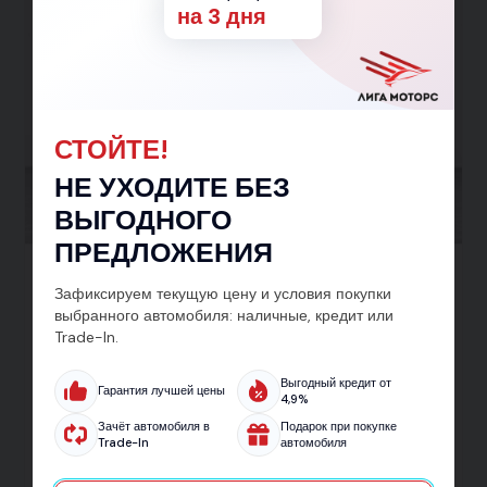
на 3 дня
СТОЙТЕ!
НЕ УХОДИТЕ БЕЗ
ВЫГОДНОГО
ПРЕДЛОЖЕНИЯ
BAIC X55, 2025 Красный
Зафиксируем текущую цену и условия покупки
Luxury 2025
выбранного автомобиля: наличные, кредит или
Хэтчбек 5 дв.
Передний
Робот
Trade-In.
Бензин
1.5 л
177 л.с.
от 1 210 000 ₽
от 1 410 000 ₽
Выгодный кредит от
Гарантия лучшей цены
от 17 618 ₽ в месяц
4,9%
Заявка на кредит
Зачёт автомобиля в
Подарок при покупке
Trade-In
автомобиля
Тест-драйв
Подробнее