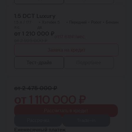
1.5 DCT Luxury
1.5 л / 177
Хэтчбек 5
Передний
Робот
Бензин
л.с.
дв.
от
1 210 000
₽
от
17 618
₽/мес.
от 2 925 000 ₽
Заявка на кредит
Тест-драйв
Подробнее
от 2 475 000 ₽
от
1 110 000
₽
Рассчитать в кредит
Рассрочка
Trade-in
Ежемесячный платеж