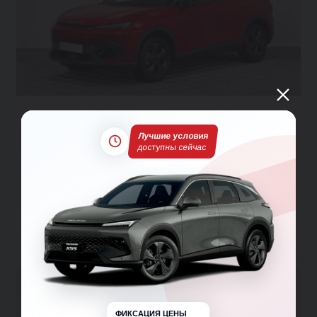
BAIC X55, 2025 Красно-Черный
Luxury 2025
Лучшие условия
доступны сейчас
Хэтчбек 5 дв.
Передний
Робот
Бензин
1.5 л
177 л.с.
от 1 210 000 ₽
от 1 410 000 ₽
от 17 618 ₽ в месяц
Заявка на кредит
Тест-драйв
Подробнее
ФИКСАЦИЯ ЦЕНЫ