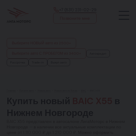
+7 (831) 231-02-29
Позвоните мне
Выберите НОВЫЙ авто из 2500+
Выберите авто С ПРОБЕГОМ из 3400+
Автокредит
Рассрочка
Trade-in
Выкуп авто
Главная
•
Каталог авто
•
Новые авто
•
Новые авто из Китая
•
BAIC
•
BAIC X55
Купить новый
BAIC X55
в
Нижнем Новгороде
BAIC X55 представлен в автосалоне ЛигаМоторс в Нижнем
Новгороде — в наличии все актуальные комплектации по
цене от 1 110 000 ₽ до 1 210 000 ₽. Можно оформить