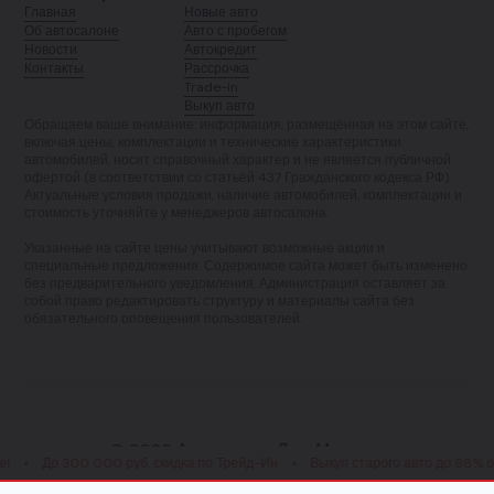
Главная
Новые авто
Об автосалоне
Авто с пробегом
Новости
Автокредит
Контакты
Рассрочка
Trade-in
Выкуп авто
Обращаем ваше внимание: информация, размещённая на этом сайте,
включая цены, комплектации и технические характеристики
автомобилей, носит справочный характер и не является публичной
офертой (в соответствии со статьёй 437 Гражданского кодекса РФ).
Актуальные условия продажи, наличие автомобилей, комплектации и
стоимость уточняйте у менеджеров автосалона.
Указанные на сайте цены учитывают возможные акции и
специальные предложения. Содержимое сайта может быть изменено
без предварительного уведомления. Администрация оставляет за
собой право редактировать структуру и материалы сайта без
обязательного оповещения пользователей.
© 2026 Автосалон «ЛигаМоторс»
о 300 000 руб. скидка по Трейд-Ин
•
Выкуп старого авто до 98% от рыноч
Политика конфиденциальности
Пользовательское соглашение