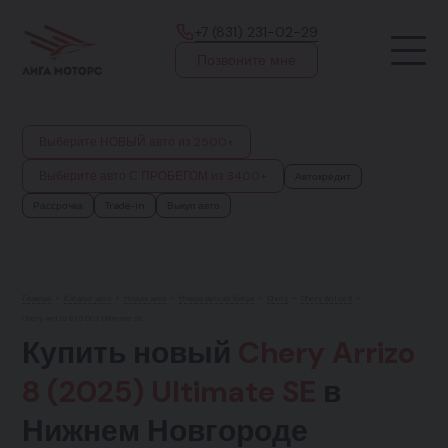
+7 (831) 231-02-29
Позвоните мне
Выберите НОВЫЙ авто из 2500+
Выберите авто С ПРОБЕГОМ из 3400+
Автокредит
Рассрочка
Trade-in
Выкуп авто
Главная
•
Каталог авто
•
Новые авто
•
Новые авто из Китая
•
Chery
•
Chery Arrizo 8
•
Chery Arrizo 8 1.6 DCT Ultimate SE
Купить новый
Chery Arrizo
8 (2025) Ultimate SE
в
Нижнем Новгороде