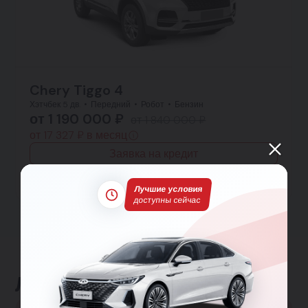
Chery Tiggo 4
Хэтчбек 5 дв.
Передний
Робот
Бензин
от 1 190 000 ₽
от 1 840 000 ₽
от 17 327 ₽ в месяц
Заявка на кредит
Тест-драйв
Подробнее
Лучшие условия
доступны сейчас
Льготные программы