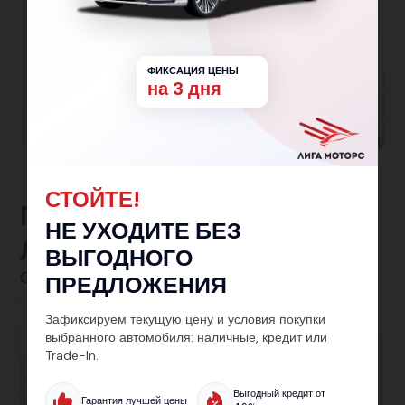
Большая семья
Гарантированная скидка 150 000₽ семьям с
ФИКСАЦИЯ ЦЕНЫ
одним и более детьми!
на 3 дня
Участвовать в программе
СТОЙТЕ!
Предложения от
НЕ УХОДИТЕ БЕЗ
ЛигаМоторс
ВЫГОДНОГО
Смотреть все
ПРЕДЛОЖЕНИЯ
Автокредит
Зафиксируем текущую цену и условия покупки
выбранного автомобиля: наличные, кредит или
Кредит на авто от 5.9% — без лишних справок
Trade-In.
и с одобрением за 30 минут. Подберём лучшие
Выгодный кредит от
Гарантия лучшей цены
условия на новый или подержанный