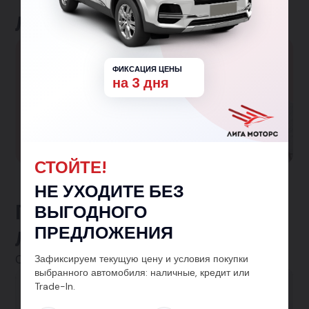
Льготные программы
Большая семья
ФИКСАЦИЯ ЦЕНЫ
на 3 дня
Гарантированная скидка 150 000₽ семьям с
одним и более детьми!
Участвовать в программе
СТОЙТЕ!
НЕ УХОДИТЕ БЕЗ
Предложения от
ВЫГОДНОГО
ПРЕДЛОЖЕНИЯ
ЛигаМоторс
Зафиксируем текущую цену и условия покупки
Смотреть все
выбранного автомобиля: наличные, кредит или
Trade-In.
Автокредит