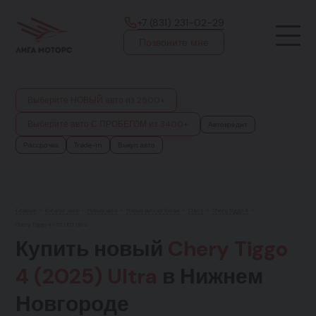
+7 (831) 231-02-29
Позвоните мне
Выберите НОВЫЙ авто из 2500+
Выберите авто С ПРОБЕГОМ из 3400+
Автокредит
Рассрочка
Trade-in
Выкуп авто
Главная
•
Каталог авто
•
Новые авто
•
Новые авто из Китая
•
Chery
•
Chery Tiggo 4
•
Chery Tiggo 4 1.5T DCT Ultra
Купить новый
Chery Tiggo
4 (2025) Ultra
в Нижнем
Новгороде