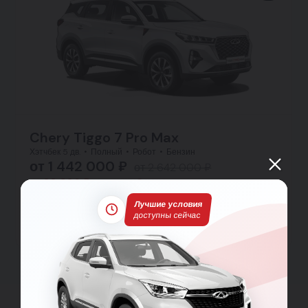
Chery Tiggo 7 Pro Max
Хэтчбек 5 дв.
Полный
Робот
Бензин
от 1 442 000 ₽
от 2 642 000 ₽
от 20 996 ₽ в месяц
Заявка на кредит
Лучшие условия
доступны сейчас
Тест-драйв
Подробнее