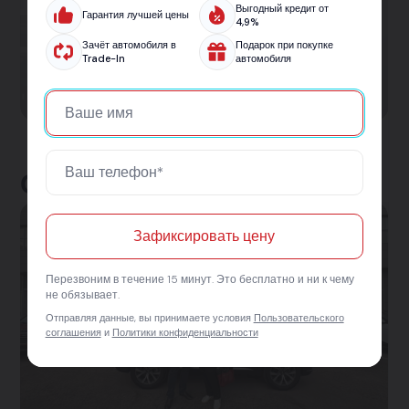
Выгодный кредит от
Кредит на авто от 5.9% — без лишних справок
Гарантия лучшей цены
4,9%
и с одобрением за 30 минут. Подберём лучшие
Зачёт автомобиля в
Подарок при покупке
Trade-In
автомобиля
условия на новый или подержанный
автомобиль.
Отзывы клиентов
Зафиксировать цену
Перезвоним в течение 15 минут. Это бесплатно и ни к чему
не обязывает.
Отправляя данные, вы принимаете условия
Пользовательского
соглашения
и
Политики конфиденциальности