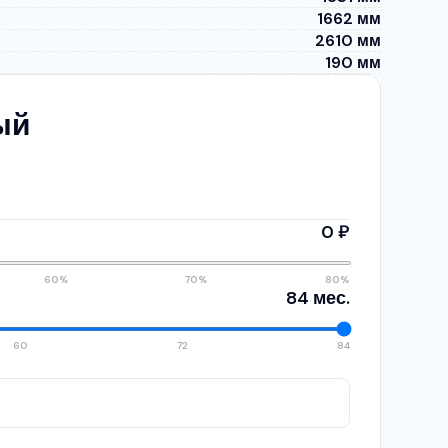
1662 мм
2610 мм
190 мм
ый
0 ₽
60%
70%
80%
84 мес.
60
72
84