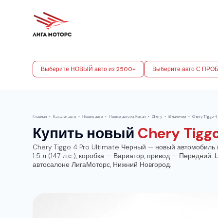
Выберите НОВЫЙ авто из 2500+
Выберите авто С ПРО
Главная
•
Каталог авто
•
Новые авто
•
Новые авто из Китая
•
Chery
•
В наличии
•
Chery Tiggo 4
Купить новый
Chery Tigg
Chery Tiggo 4 Pro Ultimate Черный — новый автомобиль
1.5 л (147 л.с.), коробка — Вариатор, привод — Передний.
автосалоне ЛигаМоторс, Нижний Новгород.