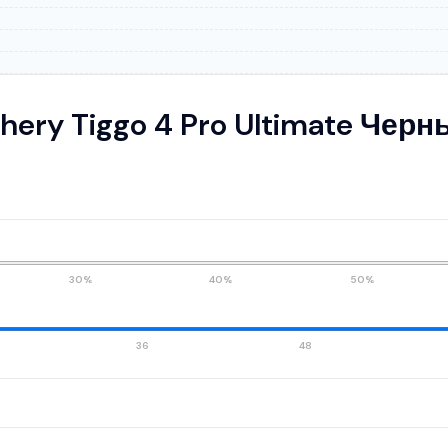
hery Tiggo 4 Pro Ultimate Черн
30%
40%
50%
36
48