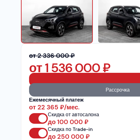
от 2 336 000 ₽
от
1 536 000
₽
Рассрочка
Ежемесячный платеж
от
22 365
₽/мес.
Скидка от автосалона
до
100 000
₽
Скидка по Trade-in
до
250 000
₽