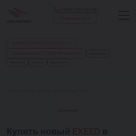
+7 (831) 231-02-29
Позвоните мне
Выберите НОВЫЙ авто из 2500+
Выберите авто С ПРОБЕГОМ из 3400+
Автокредит
Рассрочка
Trade-in
Выкуп авто
Главная
•
Каталог авто
•
Новые авто
•
Новые авто из Китая
•
EXEED
Купить новый
EXEED
в