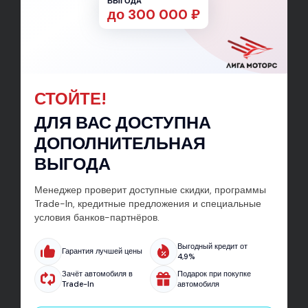
ВЫГОДА
до 300 000 ₽
FAW
Ford
GAC
Geely
Haval
Hongqi
Hyundai
JAC
СТОЙТЕ!
Jaecoo
JETOUR
Jetta
Kaiyi
ДЛЯ ВАС ДОСТУПНА
ДОПОЛНИТЕЛЬНАЯ
Kia
Lada
Livan
Mazda
ВЫГОДА
MG
Mitsubishi
Nissan
Omoda
Менеджер проверит доступные скидки, программы
Trade-In, кредитные предложения и специальные
условия банков-партнёров.
Opel
Peugeot
Renault
Skoda
Выгодный кредит от
Гарантия лучшей цены
4,9%
Solaris
Sollers
SsangYong
Subaru
Зачёт автомобиля в
Подарок при покупке
Trade-In
автомобиля