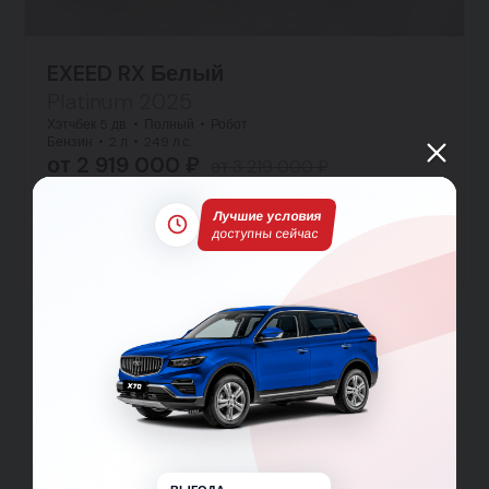
EXEED RX Белый
Platinum 2025
Хэтчбек 5 дв.
Полный
Робот
Бензин
2 л
249 л.с.
от 2 919 000 ₽
от 3 219 000 ₽
от 42 503 ₽ в месяц
Лучшие условия
Заявка на кредит
доступны сейчас
Тест-драйв
Подробнее
Все марки новых авто
BAIC
Belgee
Changan
Chery
Chevrolet
Citroen
Dongfeng
EXEED