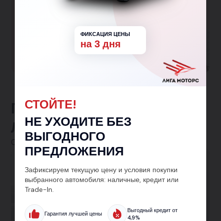
Большая семья
Гарантированная скидка 150 000₽ семьям с
одним и более детьми!
ФИКСАЦИЯ ЦЕНЫ
на 3 дня
Участвовать в программе
СТОЙТЕ!
Предложения от
НЕ УХОДИТЕ БЕЗ
ЛигаМоторс
ВЫГОДНОГО
Смотреть все
ПРЕДЛОЖЕНИЯ
Автокредит
Зафиксируем текущую цену и условия покупки
выбранного автомобиля: наличные, кредит или
Кредит на авто от 5.9% — без лишних справок
Trade-In.
и с одобрением за 30 минут. Подберём лучшие
условия на новый или подержанный
Выгодный кредит от
Гарантия лучшей цены
4,9%