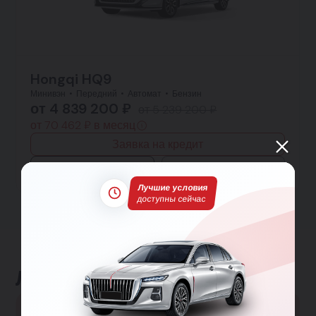
Hongqi HQ9
Минивэн
Передний
Автомат
Бензин
от 4 839 200 ₽
от 5 239 200 ₽
от 70 462 ₽ в месяц
Заявка на кредит
Тест-драйв
Подробнее
Лучшие условия
доступны сейчас
Льготные программы