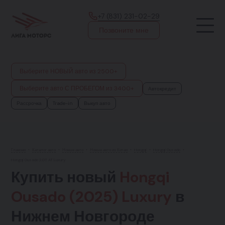
+7 (831) 231-02-29
Позвоните мне
Выберите НОВЫЙ авто из 2500+
Выберите авто С ПРОБЕГОМ из 3400+
Автокредит
Рассрочка
Trade-in
Выкуп авто
Главная
•
Каталог авто
•
Новые авто
•
Новые авто из Китая
•
Hongqi
•
Hongqi Ousado
•
Hongqi Ousado 2.0T AT Luxury
Купить новый
Hongqi
Ousado (2025) Luxury
в
Нижнем Новгороде