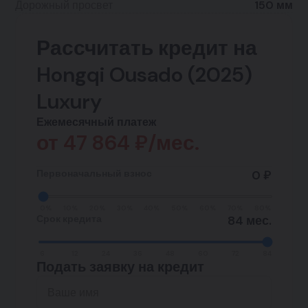
Дорожный просвет
150 мм
Рассчитать кредит на
Hongqi Ousado (2025)
Luxury
Ежемесячный платеж
от
47 864
₽/мес.
Первоначальный взнос
0 ₽
0%
10%
20%
30%
40%
50%
60%
70%
80%
Срок кредита
84 мес.
6
12
24
36
48
60
72
84
Подать заявку на кредит