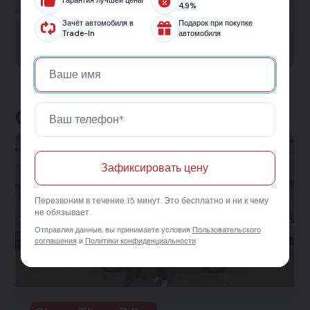
Гарантия лучшей цены
и с одобрением за 30 минут. Подберём лучшие
4,9%
условия на новый или подержанный
Зачёт автомобиля в
Подарок при покупке
Trade-In
автомобиля
автомобиль.
Отзывы клиентов
Зафиксировать цену
Перезвоним в течение 15 минут. Это бесплатно и ни к чему
не обязывает.
Отправляя данные, вы принимаете условия
Пользовательского
соглашения
и
Политики конфиденциальности