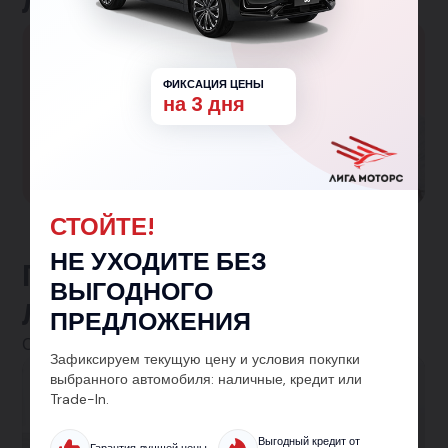
Льготные программы
Большая семья
ФИКСАЦИЯ ЦЕНЫ
Гарантированная скидка 150 000₽ семьям с
на 3 дня
одним и более детьми!
Участвовать в программе
СТОЙТЕ!
НЕ УХОДИТЕ БЕЗ
Предложения от
ВЫГОДНОГО
ЛигаМоторс
ПРЕДЛОЖЕНИЯ
Смотреть все
Зафиксируем текущую цену и условия покупки
выбранного автомобиля: наличные, кредит или
Автокредит
Trade-In.
Кредит на авто от 5.9% — без лишних справок
Выгодный кредит от