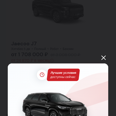
Jaecoo J7
Хэтчбек 5 дв.
Полный
Робот
Бензин
от 1 708 000 ₽
от 3 008 000 ₽
от 24 870 ₽ в месяц
Заявка на кредит
Лучшие условия
Тест-драйв
Подробнее
доступны сейчас