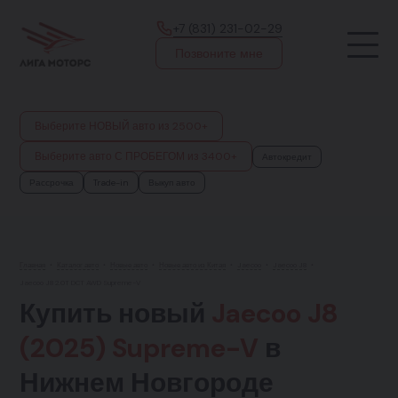
+7 (831) 231-02-29
Позвоните мне
Выберите НОВЫЙ авто из 2500+
Выберите авто С ПРОБЕГОМ из 3400+
Автокредит
Рассрочка
Trade-in
Выкуп авто
Главная
•
Каталог авто
•
Новые авто
•
Новые авто из Китая
•
Jaecoo
•
Jaecoo J8
•
Jaecoo J8 2.0T DCT AWD Supreme-V
Купить новый
Jaecoo J8
(2025) Supreme-V
в
Нижнем Новгороде