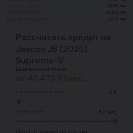
Высота кузова
1685 мм
Колесная база
2820 мм
Дорожный просвет
200 мм
Рассчитать кредит на
Jaecoo J8 (2025)
Supreme-V
Ежемесячный платеж
от
42 473
₽/мес.
Первоначальный взнос
0 ₽
0%
10%
20%
30%
40%
50%
60%
70%
80%
Срок кредита
84 мес.
6
12
24
36
48
60
72
84
Подать заявку на кредит