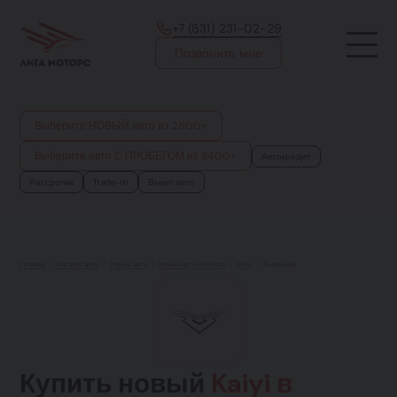
+7 (831) 231-02-29
Позвоните мне
Выберите НОВЫЙ авто из 2500+
Выберите авто С ПРОБЕГОМ из 3400+
Автокредит
Рассрочка
Trade-in
Выкуп авто
Главная
•
Каталог авто
•
Новые авто
•
Новые авто из Китая
•
Kaiyi
•
В наличии
Купить новый
Kaiyi в