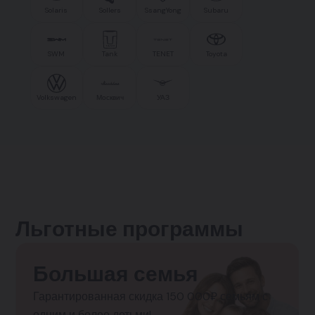
Solaris
Sollers
SsangYong
Subaru
SWM
Tank
TENET
Toyota
Volkswagen
Москвич
УАЗ
Льготные программы
Большая семья
Гарантированная скидка 150 000₽ семьям с
одним и более детьми!