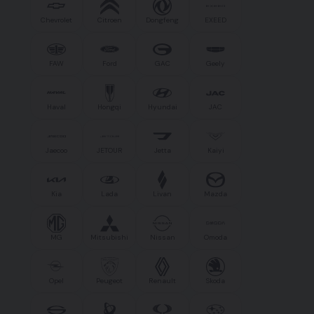
Chevrolet
Citroen
Dongfeng
EXEED
FAW
Ford
GAC
Geely
Haval
Hongqi
Hyundai
JAC
Jaecoo
JETOUR
Jetta
Kaiyi
Kia
Lada
Livan
Mazda
MG
Mitsubishi
Nissan
Omoda
Opel
Peugeot
Renault
Skoda