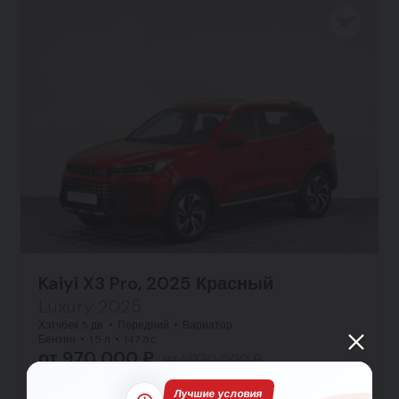
Kaiyi X3 Pro, 2025 Красный
Luxury 2025
Хэтчбек 5 дв.
Передний
Вариатор
Бензин
1.5 л
147 л.с.
от 970 000 ₽
от 1 070 000 ₽
от 14 124 ₽ в месяц
Лучшие условия