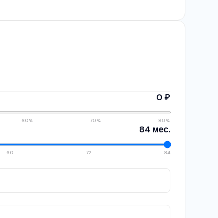
0 ₽
60%
70%
80%
84 мес.
60
72
84