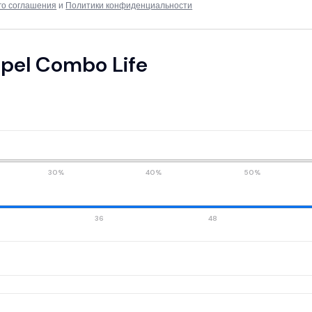
го соглашения
и
Политики конфиденциальности
pel Combo Life
30%
40%
50%
36
48