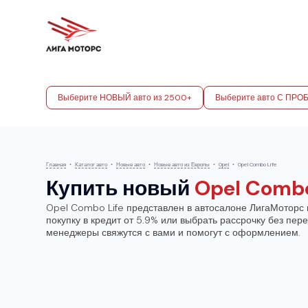
Выберите НОВЫЙ авто из 2500+
Выберите авто С ПРО
Главная
•
Каталог авто
•
Новые авто
•
Новые авто из Европы
•
Opel
•
Opel Combo Life
Купить новый
Opel Combo
Opel Combo Life представлен в автосалоне ЛигаМоторс 
покупку в кредит от 5.9% или выбрать рассрочку без пе
менеджеры свяжутся с вами и помогут с оформлением.