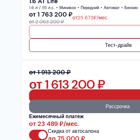
1.6 AT Life
1.6 л / 115 л.с.
Минивэн
Передний
Автомат
Бензин
от
1 763 200
₽
от
25 673
₽/мес.
от 2 063 200 ₽
Тест-драйв
от 1 913 200 ₽
от
1 613 200
₽
Рассрочка
Ежемесячный платеж
от
23 489
₽/мес.
Скидка от автосалона
до
75 000
₽