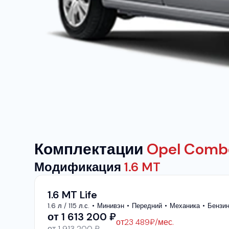
Комплектации
Opel Combo
Модификация
1.6 MT
1.6 MT Life
1.6 л / 115 л.с.
Минивэн
Передний
Механика
Бензи
от
1 613 200
₽
от
23 489
₽/мес.
от 1 913 200 ₽