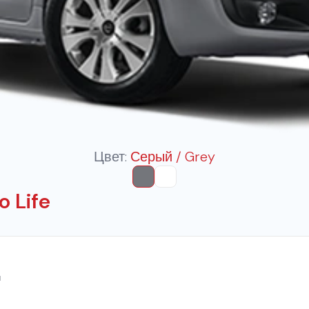
Цвет:
Серый / Grey
 Life
н