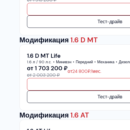
Тест-драйв
Модификация
1.6 D MT
1.6 D MT Life
1.6 л / 90 л.с.
Минивэн
Передний
Механика
Дизел
от
1 703 200
₽
от
24 800
₽/мес.
от 2 003 200 ₽
Тест-драйв
Модификация
1.6 AT