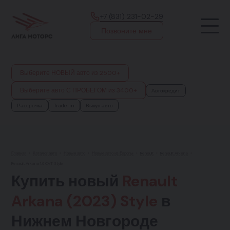
+7 (831) 231-02-29
Позвоните мне
Выберите НОВЫЙ авто из 2500+
Выберите авто С ПРОБЕГОМ из 3400+
Автокредит
Рассрочка
Trade-in
Выкуп авто
Главная
•
Каталог авто
•
Новые авто
•
Новые авто из Европы
•
Renault
•
Renault Arkana
•
Renault Arkana 1.6 CVT Style
Купить новый
Renault
Arkana (2023) Style
в
Нижнем Новгороде