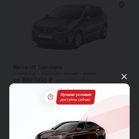
Renault Sandero
Хэтчбек 5 дв.
Передний
Автомат
Бензин
от 889 000 ₽
от 1 589 000 ₽
от 12 944 ₽ в месяц
Лучшие условия
Заявка на кредит
доступны сейчас
Тест-драйв
Подробнее