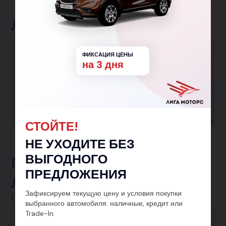
Льготные программы
Большая семья
ФИКСАЦИЯ ЦЕНЫ
на 3 дня
Гарантированная скидка 150 000₽ семьям с
одним и более детьми!
Участвовать в программе
СТОЙТЕ!
НЕ УХОДИТЕ БЕЗ
ВЫГОДНОГО
Предложения от
ПРЕДЛОЖЕНИЯ
ЛигаМоторс
Зафиксируем текущую цену и условия покупки
Смотреть все
выбранного автомобиля: наличные, кредит или
Trade-In.
Автокредит