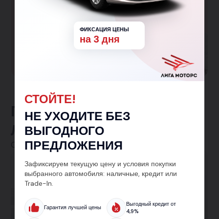
Большая семья
Гарантированная скидка 150 000₽ семьям с
ФИКСАЦИЯ ЦЕНЫ
одним и более детьми!
на 3 дня
Участвовать в программе
СТОЙТЕ!
Предложения от
НЕ УХОДИТЕ БЕЗ
ЛигаМоторс
ВЫГОДНОГО
ПРЕДЛОЖЕНИЯ
Смотреть все
Зафиксируем текущую цену и условия покупки
Автокредит
выбранного автомобиля: наличные, кредит или
Trade-In.
Кредит на авто от 5.9% — без лишних справок
и с одобрением за 30 минут. Подберём лучшие
Выгодный кредит от
Гарантия лучшей цены
4,9%
условия на новый или подержанный