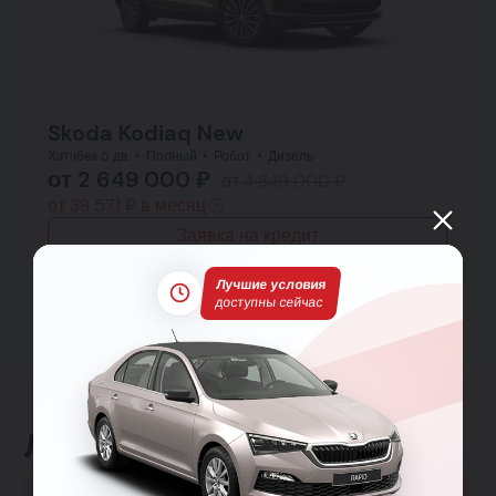
Skoda Kodiaq New
Хэтчбек 5 дв.
Полный
Робот
Дизель
от 2 649 000 ₽
от 4 349 000 ₽
от 38 571 ₽ в месяц
Заявка на кредит
Тест-драйв
Подробнее
Лучшие условия
доступны сейчас
Льготные программы