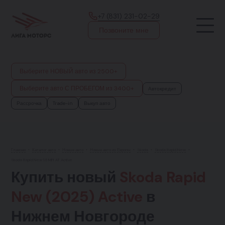
+7 (831) 231-02-29
Позвоните мне
Выберите НОВЫЙ авто из 2500+
Выберите авто С ПРОБЕГОМ из 3400+
Автокредит
Рассрочка
Trade-in
Выкуп авто
Главная
•
Каталог авто
•
Новые авто
•
Новые авто из Европы
•
Skoda
•
Skoda Rapid New
•
Skoda Rapid New 1.6 MPI AT Active
Купить новый
Skoda Rapid
New (2025) Active
в
Нижнем Новгороде