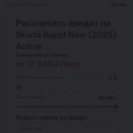
Дорожный просвет
110 мм
Рассчитать кредит на
Skoda Rapid New (2025)
Active
Ежемесячный платеж
от
17 636
₽/мес.
Первоначальный взнос
0 ₽
0%
10%
20%
30%
40%
50%
60%
70%
80%
Срок кредита
84 мес.
6
12
24
36
48
60
72
84
Подать заявку на кредит