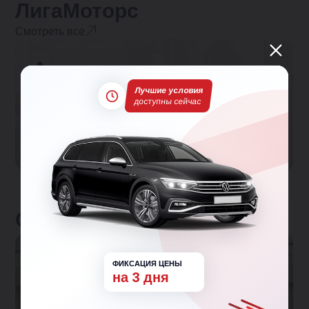
ЛигаМоторс
Смотреть все
Автокредит
Кредит на авто от 5.9% — без лишних справок
Лучшие условия
доступны сейчас
и с одобрением за 30 минут. Подберём лучшие
условия на новый или подержанный
автомобиль.
Отзывы клиентов
ФИКСАЦИЯ ЦЕНЫ
на 3 дня