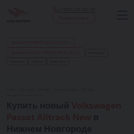
+7 (831) 231-02-29
Позвоните мне
Выберите НОВЫЙ авто из 2500+
Выберите авто С ПРОБЕГОМ из 3400+
Автокредит
Рассрочка
Trade-in
Выкуп авто
Главная
•
Каталог авто
•
Новые авто
•
Новые авто из Европы
•
Volkswagen
•
Volkswagen Passat Alltrack New
Купить новый
Volkswagen
Passat Alltrack New
в
Нижнем Новгороде