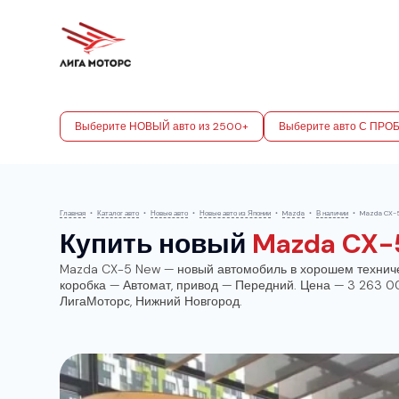
Выберите НОВЫЙ авто из 2500+
Выберите авто С ПРО
Главная
•
Каталог авто
•
Новые авто
•
Новые авто из Японии
•
Mazda
•
В наличии
•
Mazda CX-
Купить новый
Mazda CX-
Mazda CX-5 New — новый автомобиль в хорошем техническ
коробка — Автомат, привод — Передний. Цена — 3 263 000
ЛигаМоторс, Нижний Новгород.