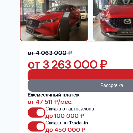
от 4 063 000 ₽
от
3 263 000
₽
Рассрочка
Ежемесячный платеж
от
47 511
₽/мес.
Скидка от автосалона
до
100 000
₽
Скидка по Trade-in
до
450 000
₽