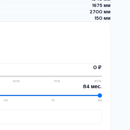
1675 мм
2700 мм
150 мм
0 ₽
60%
70%
80%
84 мес.
60
72
84