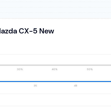
Mazda CX-5 New
30%
40%
50%
36
48