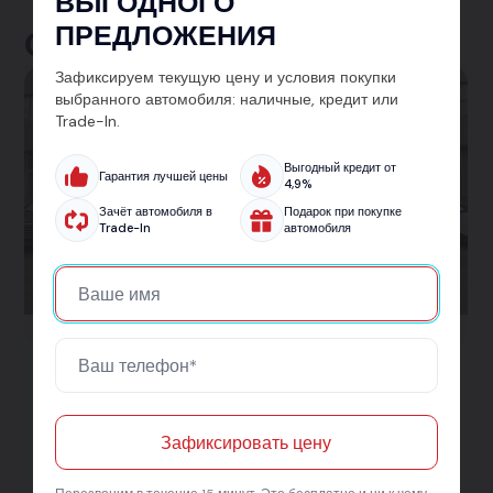
ВЫГОДНОГО
ПРЕДЛОЖЕНИЯ
Отзывы клиентов
Зафиксируем текущую цену и условия покупки
выбранного автомобиля: наличные, кредит или
Trade-In.
Выгодный кредит от
Гарантия лучшей цены
4,9%
Зачёт автомобиля в
Подарок при покупке
Trade-In
автомобиля
Chery Tiggo 7 Pro
Купили Chery Tiggo 7 Pro в ЛигаМоторс в Нижнем
Зафиксировать цену
Новгороде — отличный выбор! Просторный, удобный,
современный кроссовер. Всё, что нужно для семьи: и