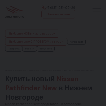
+7 (831) 231-02-29
Позвоните мне
Выберите НОВЫЙ авто из 2500+
Выберите авто С ПРОБЕГОМ из 3400+
Автокредит
Рассрочка
Trade-in
Выкуп авто
Главная
•
Каталог авто
•
Новые авто
•
Новые авто из Японии
•
Nissan
•
Nissan Pathfinder New
Купить новый
Nissan
Pathfinder New
в Нижнем
Новгороде
Nissan Pathfinder New представлен в автосалоне