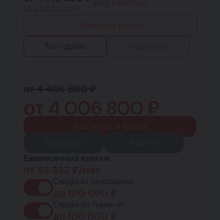
от
68 680
₽/мес.
от 5 116 800 ₽
Заявка на кредит
Тест-драйв
Подробнее
от 4 406 800 ₽
от
4 006 800
₽
Рассчитать в кредит
Рассрочка
Trade-in
Ежемесячный платеж
от
58 342
₽/мес.
Скидка от автосалона
до
100 000
₽
Скидка по Trade-in
до
100 000
₽