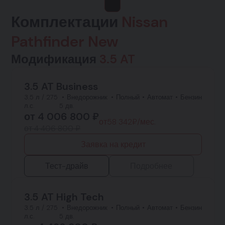
Комплектации
Nissan
Pathfinder New
Модификация
3.5 AT
3.5 AT Business
3.5 л / 275
Внедорожник
Полный
Автомат
Бензин
л.с.
5 дв.
от
4 006 800
₽
от
58 342
₽/мес.
от 4 406 800 ₽
Заявка на кредит
Тест-драйв
Подробнее
3.5 AT High Tech
3.5 л / 275
Внедорожник
Полный
Автомат
Бензин
л.с.
5 дв.