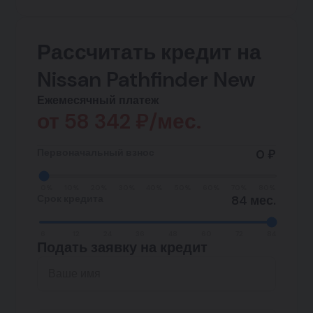
Рассчитать кредит на
Nissan Pathfinder New
Ежемесячный платеж
от
58 342
₽/мес.
Первоначальный взнос
0 ₽
0%
10%
20%
30%
40%
50%
60%
70%
80%
Срок кредита
84 мес.
6
12
24
36
48
60
72
84
Подать заявку на кредит