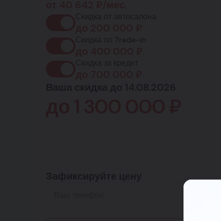
от
40 642
₽/мес.
Скидка от автосалона
до
200 000
₽
Скидка по Trade-in
до
400 000
₽
Скидка за кредит
до
700 000
₽
Ваша скидка до 14.08.2026
до
1 300 000
₽
Зафиксируйте цену