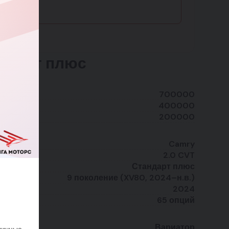
андарт плюс
700000
400000
200000
Camry
2.0 CVT
Стандарт плюс
9 поколение (XV80, 2024–н.в.)
2024
65 опций
Вариатор
личные,