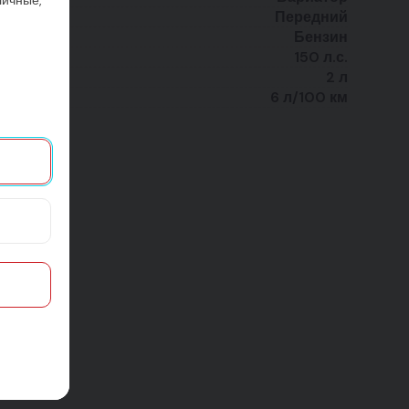
Передний
Бензин
150 л.с.
2 л
6 л/100 км