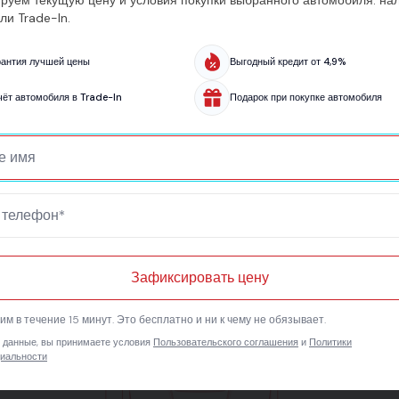
ли Trade-In.
рантия лучшей цены
Выгодный кредит от 4,9%
чёт автомобиля в Trade-In
Подарок при покупке автомобиля
2825 мм
Зафиксировать цену
4885 мм
м в течение 15 минут. Это бесплатно и ни к чему не обязывает.
 данные, вы принимаете условия
Пользовательского соглашения
и
Политики
иальности