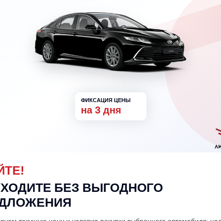
Зафиксировать цену
го соглашения
и
Политики конфиденциальности
иль Toyota Camry 2.0 CVT Ст
ФИКСАЦИЯ ЦЕНЫ
на 3 дня
ЙТЕ!
УХОДИТЕ БЕЗ ВЫГОДНОГО
ДЛОЖЕНИЯ
руем текущую цену и условия покупки выбранного автомобиля: на