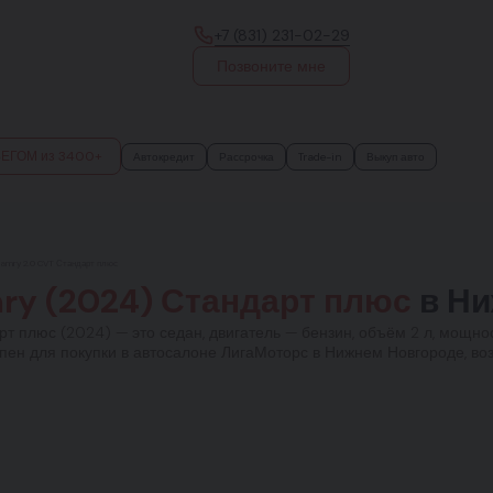
+7 (831) 231-02-29
Позвоните мне
БЕГОМ из 3400+
Автокредит
Рассрочка
Trade-in
Выкуп авто
Camry 2.0 CVT Стандарт плюс
ry (2024) Стандарт плюс
в Ни
 плюс (2024) — это седан, двигатель — бензин, объём 2 л, мощнос
пен для покупки в автосалоне ЛигаМоторс в Нижнем Новгороде, воз