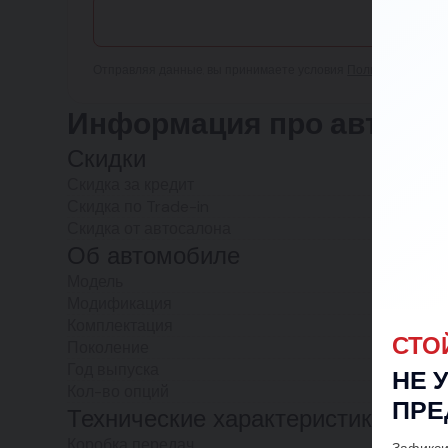
Отправляя данные, вы принимаете условия
Пользовательско
Информация про автомоб
Скидки
Скидка за кредит
Скидка по Trade-in
Скидка от автосалона
Об автомобиле
Модель
Модификация
Комплектация
СТО
Поколение
Год выпуска
НЕ 
Кол-во опций
ПРЕ
Технические характеристики
Коробка передач
Зафикси