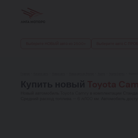
Выберите НОВЫЙ авто из 2500+
Выберите авто С ПРО
Главная
•
Каталог авто
•
Новые авто
•
Новые авто из Японии
•
Toyota
•
Toyota Camry
•
Toyota 
Купить новый
Toyota Cam
Новый автомобиль Toyota Camry в комплектации Стандарт
Средний расход топлива — 6 л/100 км. Автомобиль досту