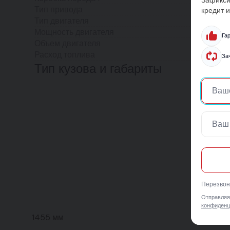
Тип привода
кредит и
Тип двигателя
Мощность двигателя
Га
Объем двигателя
Расход топлива
За
Тип кузова и габариты
Перезвони
Отправляя
конфиденц
1455 мм