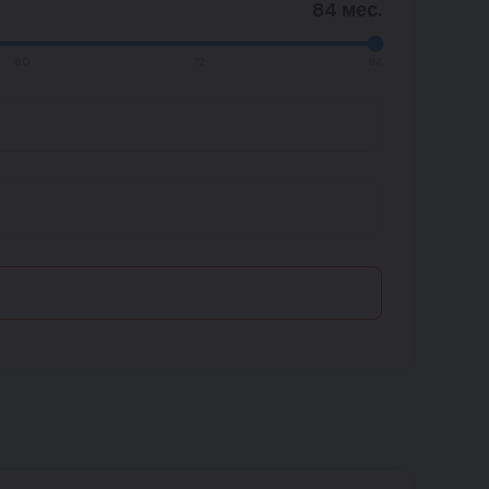
84 мес.
60
72
84