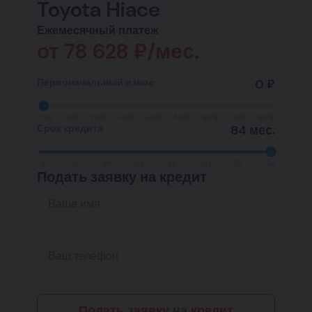
Toyota Hiace
Ежемесячный платеж
от
78 628
₽/мес.
Первоначальный взнос
0 ₽
0%
10%
20%
30%
40%
50%
60%
70%
80%
Срок кредита
84 мес.
6
12
24
36
48
60
72
84
Подать заявку на кредит
Подать заявку на кредит