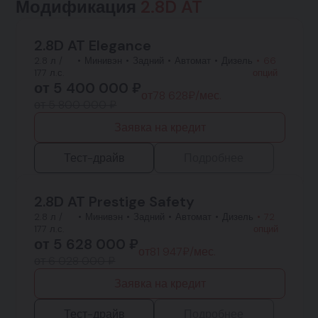
Модификация
2.8D AT
2.8D AT Elegance
2.8 л /
Минивэн
Задний
Автомат
Дизель
66
177 л.с.
опций
от
5 400 000
₽
от
78 628
₽/мес.
от 5 800 000 ₽
Заявка на кредит
Тест-драйв
Подробнее
2.8D AT Prestige Safety
2.8 л /
Минивэн
Задний
Автомат
Дизель
72
177 л.с.
опций
от
5 628 000
₽
от
81 947
₽/мес.
от 6 028 000 ₽
Заявка на кредит
Тест-драйв
Подробнее