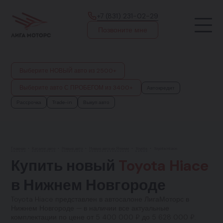
+7 (831) 231-02-29
Позвоните мне
Выберите НОВЫЙ авто из 2500+
Выберите авто С ПРОБЕГОМ из 3400+
Автокредит
Рассрочка
Trade-in
Выкуп авто
Главная
•
Каталог авто
•
Новые авто
•
Новые авто из Японии
•
Toyota
•
Toyota Hiace
Купить новый
Toyota Hiace
в Нижнем Новгороде
Toyota Hiace представлен в автосалоне ЛигаМоторс в
Нижнем Новгороде — в наличии все актуальные
комплектации по цене от 5 400 000 ₽ до 5 628 000 ₽.