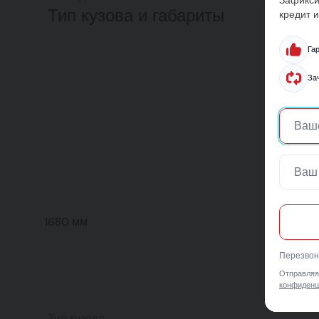
Тип кузова и габариты
кредит и
Га
За
1680 мм
Перезвони
Отправляя
конфиденц
Тип кузова