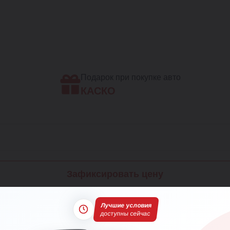
Подарок при покупке авто
КАСКО
Зафиксировать цену
го соглашения
и
Политики конфиденциальности
Лучшие условия
доступны сейчас
ль Hyundai Santa Fe 2.2 CRDi