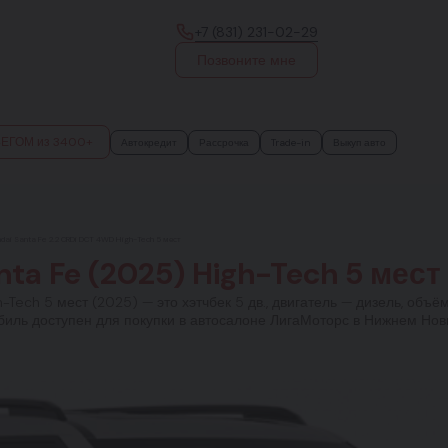
+7 (831) 231-02-29
Позвоните мне
БЕГОМ из 3400+
Автокредит
Рассрочка
Trade-in
Выкуп авто
dai Santa Fe 2.2 CRDi DCT 4WD High-Tech 5 мест
nta Fe (2025) High-Tech 5 мест
Tech 5 мест (2025) — это хэтчбек 5 дв., двигатель — дизель, объём
биль доступен для покупки в автосалоне ЛигаМоторс в Нижнем Новг