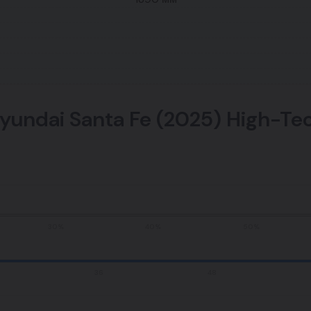
undai Santa Fe (2025) High-Te
30%
40%
50%
36
48