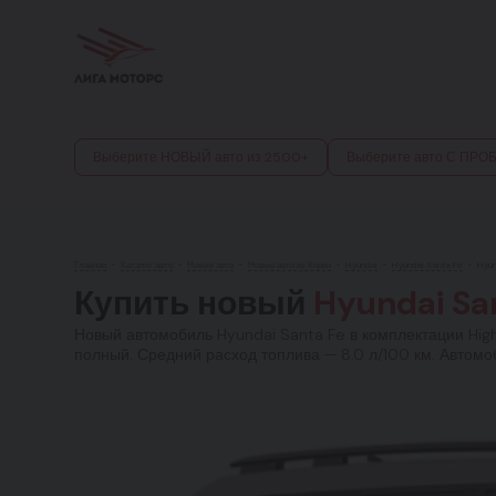
Выберите НОВЫЙ авто из 2500+
Выберите авто С ПРО
Главная
•
Каталог авто
•
Новые авто
•
Новые авто из Кореи
•
Hyundai
•
Hyundai Santa Fe
•
Hyun
Купить новый
Hyundai Sa
Новый автомобиль Hyundai Santa Fe в комплектации High-
полный. Средний расход топлива — 8.0 л/100 км. Автомо