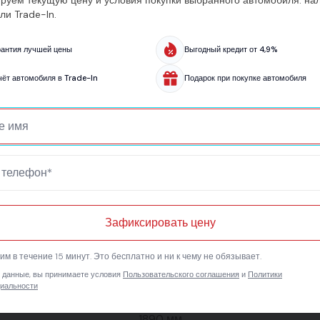
ли Trade-In.
рантия лучшей цены
Выгодный кредит от 4,9%
чёт автомобиля в Trade-In
Подарок при покупке автомобиля
2765 мм
4770 мм
Зафиксировать цену
м в течение 15 минут. Это бесплатно и ни к чему не обязывает.
 данные, вы принимаете условия
Пользовательского соглашения
и
Политики
185 мм
иальности
1890 мм