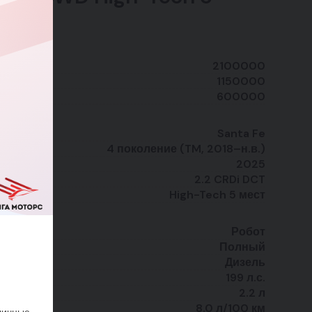
2100000
1150000
600000
Santa Fe
4 поколение (TM, 2018–н.в.)
2025
2.2 CRDi DCT
High-Tech 5 мест
Робот
Полный
Дизель
199 л.с.
2.2 л
8.0 л/100 км
личные,