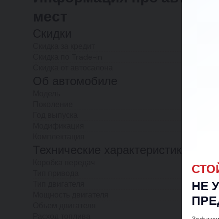
мест
Скидки
Скидка за кредит
Скидка по Trade-in
Скидка от автосалона
Об автомобиле
Модель
Поколение
Год выпуска
Модификация
Комплектация
Технические характеристики
Коробка передач
СТО
Тип привода
НЕ 
Тип двигателя
Мощность двигателя
ПРЕ
Объем двигателя
Расход топлива
Зафикси