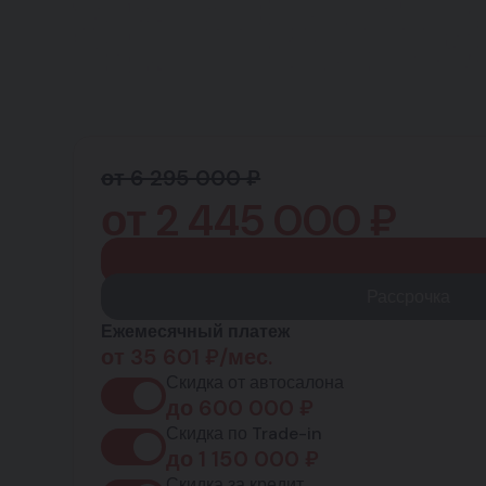
от 6 295 000 ₽
от
2 445 000
₽
Рассрочка
Ежемесячный платеж
от
35 601
₽/мес.
Скидка от автосалона
до
600 000
₽
Скидка по Trade-in
до
1 150 000
₽
Скидка за кредит