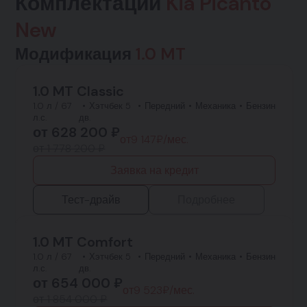
Комплектации
Kia Picanto
New
Модификация
1.0 MT
1.0 MT Classic
1.0 л / 67
Хэтчбек 5
Передний
Механика
Бензин
л.с.
дв.
от
628 200
₽
от
9 147
₽/мес.
от 1 778 200 ₽
Заявка на кредит
Тест-драйв
Подробнее
1.0 MT Comfort
1.0 л / 67
Хэтчбек 5
Передний
Механика
Бензин
л.с.
дв.
от
654 000
₽
от
9 523
₽/мес.
от 1 854 000 ₽