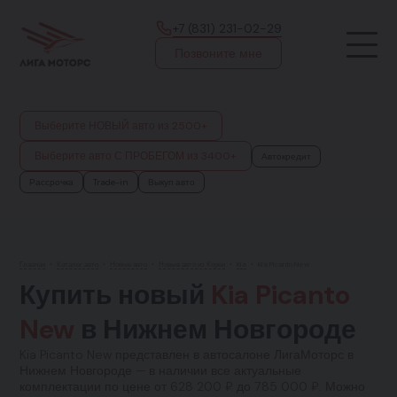
+7 (831) 231-02-29
Позвоните мне
Выберите НОВЫЙ авто из 2500+
Выберите авто С ПРОБЕГОМ из 3400+
Автокредит
Рассрочка
Trade-in
Выкуп авто
Главная
•
Каталог авто
•
Новые авто
•
Новые авто из Кореи
•
Kia
•
Kia Picanto New
Купить новый
Kia Picanto
New
в Нижнем Новгороде
Kia Picanto New представлен в автосалоне ЛигаМоторс в
Нижнем Новгороде — в наличии все актуальные
комплектации по цене от 628 200 ₽ до 785 000 ₽. Можно