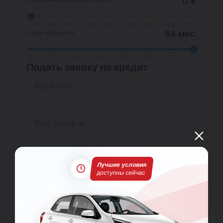
0 ₽
0%
10%
20%
30%
40%
50%
60%
70%
80%
Срок кредита
84 мес.
6
12
24
36
48
60
72
84
Подать заявку на кредит
Подать заявку на кредит
Лучшие условия
доступны сейчас
Отправляя данные, вы принимаете условия
Пользовательского соглашения
и
Политики
конфиденциальности