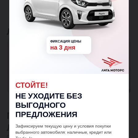
Льготные программы
ФИКСАЦИЯ ЦЕНЫ
на 3 дня
Большая семья
Гарантированная скидка 150 000₽ семьям с
одним и более детьми!
Участвовать в программе
СТОЙТЕ!
НЕ УХОДИТЕ БЕЗ
ВЫГОДНОГО
ПРЕДЛОЖЕНИЯ
Предложения от
ЛигаМоторс
Зафиксируем текущую цену и условия покупки
выбранного автомобиля: наличные, кредит или
Смотреть все