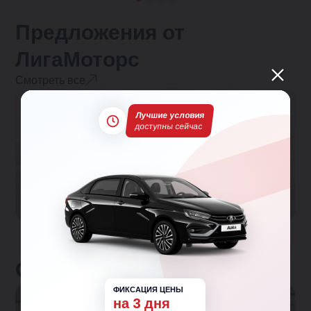
Предложения от
ЛигаМоторс
Смотреть все
Автокредит
Лучшие условия
доступны сейчас
Кредит на авто от 5.9% — без лишних справок
и с одобрением за 30 минут. Подберём лучшие
условия на новый или подержанный
автомобиль.
Отзывы клиентов
ФИКСАЦИЯ ЦЕНЫ
на 3 дня