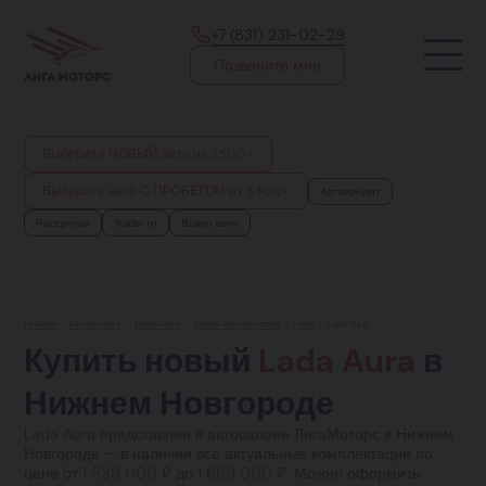
+7 (831) 231-02-29
Позвоните мне
Выберите НОВЫЙ авто из 2500+
Выберите авто С ПРОБЕГОМ из 3400+
Автокредит
Рассрочка
Trade-in
Выкуп авто
Главная
•
Каталог авто
•
Новые авто
•
Новые авто из России
•
Lada
•
Lada Aura
Купить новый
Lada Aura
в
Нижнем Новгороде
Lada Aura представлен в автосалоне ЛигаМоторс в Нижнем
Новгороде — в наличии все актуальные комплектации по
цене от 1 539 000 ₽ до 1 669 000 ₽. Можно оформить