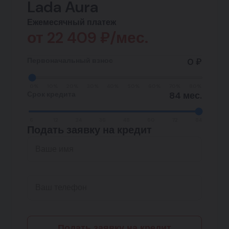
Lada Aura
Ежемесячный платеж
от
22 409
₽/мес.
Первоначальный взнос
0 ₽
0%
10%
20%
30%
40%
50%
60%
70%
80%
Срок кредита
84 мес.
6
12
24
36
48
60
72
84
Подать заявку на кредит
Подать заявку на кредит