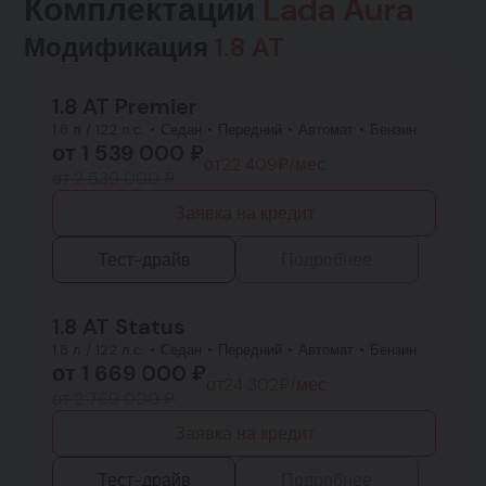
Комплектации
Lada Aura
Модификация
1.8 AT
1.8 AT Premier
1.8 л / 122 л.с.
Седан
Передний
Автомат
Бензин
от
1 539 000
₽
от
22 409
₽/мес.
от 2 539 000 ₽
Заявка на кредит
Тест-драйв
Подробнее
1.8 AT Status
1.8 л / 122 л.с.
Седан
Передний
Автомат
Бензин
от
1 669 000
₽
от
24 302
₽/мес.
от 2 769 000 ₽
Заявка на кредит
Тест-драйв
Подробнее