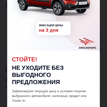
Льготные программы
Большая семья
ФИКСАЦИЯ ЦЕНЫ
Гарантированная скидка 150 000₽ семьям с
на 3 дня
одним и более детьми!
Участвовать в программе
СТОЙТЕ!
НЕ УХОДИТЕ БЕЗ
Предложения от
ВЫГОДНОГО
ЛигаМоторс
ПРЕДЛОЖЕНИЯ
Смотреть все
Зафиксируем текущую цену и условия покупки
выбранного автомобиля: наличные, кредит или
Автокредит
Trade-In.