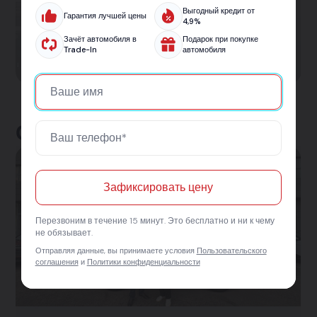
Кредит на авто от 5.9% — без лишних справок
Выгодный кредит от
Гарантия лучшей цены
и с одобрением за 30 минут. Подберём лучшие
4,9%
условия на новый или подержанный
Зачёт автомобиля в
Подарок при покупке
Trade-In
автомобиля
автомобиль.
Отзывы клиентов
Зафиксировать цену
Перезвоним в течение 15 минут. Это бесплатно и ни к чему
не обязывает.
Отправляя данные, вы принимаете условия
Пользовательского
соглашения
и
Политики конфиденциальности