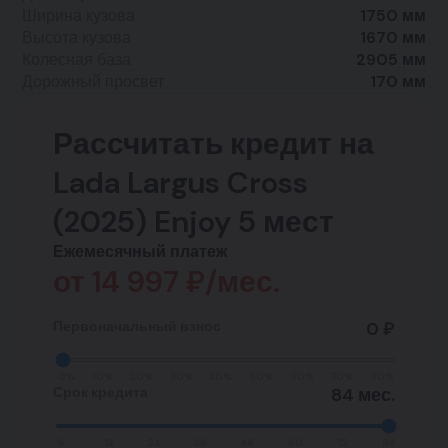
Ширина кузова
1750 мм
Высота кузова
1670 мм
Колесная база
2905 мм
Дорожный просвет
170 мм
Рассчитать кредит на
Lada Largus Cross
(2025) Enjoy 5 мест
Ежемесячный платеж
от
14 997
₽/мес.
Первоначальный взнос
0 ₽
0%
10%
20%
30%
40%
50%
60%
70%
80%
Срок кредита
84 мес.
6
12
24
36
48
60
72
84