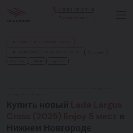
+7 (831) 231-02-29
Позвоните мне
Выберите НОВЫЙ авто из 2500+
Выберите авто С ПРОБЕГОМ из 3400+
Автокредит
Рассрочка
Trade-in
Выкуп авто
Главная
•
Каталог авто
•
Новые авто
•
Новые авто из России
•
Lada
•
Lada Largus Cross
•
Lada Largus Cross 1.6 MT Enjoy 5 мест
Купить новый
Lada Largus
Cross (2025) Enjoy 5 мест
в
Нижнем Новгороде