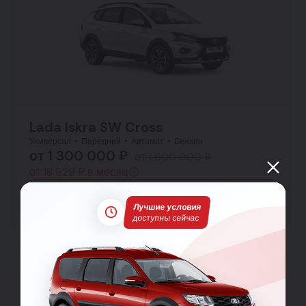
Lada Iskra SW Cross
Универсал
Передний
Автомат
Бензин
от 1 300 000 ₽
от 1 600 000 ₽
от 18 929 ₽ в месяц
Заявка на кредит
Лучшие условия
Тест-драйв
Подробнее
доступны сейчас