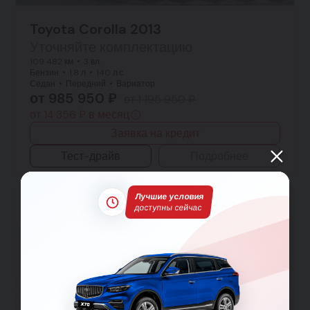
Toyota Corolla 2013
Уточняйте комплектацию
109 482 км
3 вл.
Бензин
1.8 л
140 л.с.
Седан
Передний
Вариатор
от 985 950 ₽
от 1 195 950 ₽
от 14 356 ₽ в месяц
Заявка на кредит
Тест-драйв
Подробнее
Лучшие условия
доступны сейчас