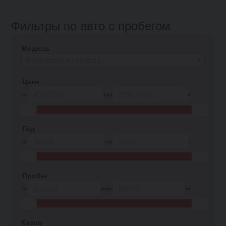
Фильтры по авто с пробегом
Модель
Выберите из списка
Цена
от
₽
до
₽
Год
от
г
до
г
Пробег
от
км
до
км
Кузов