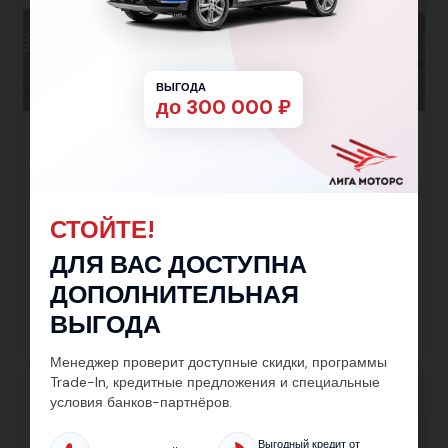
ВЫГОДА
до 300 000 ₽
Toyota Corolla 2015
Уточняйте комплектацию
87 958 км
1 вл.
Бензин
1.6 л
122 л.с.
СТОЙТЕ!
Седан
Передний
Вариатор
от 985 950 ₽
от 1 195 950 ₽
ДЛЯ ВАС ДОСТУПНА
от 14 356 ₽ в месяц
ДОПОЛНИТЕЛЬНАЯ
Заявка на кредит
ВЫГОДА
Тест-драйв
Подробнее
Менеджер проверит доступные скидки, программы
Trade-In, кредитные предложения и специальные
условия банков-партнёров.
Выгодный кредит от