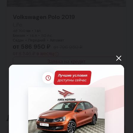
Volkswagen Polo 2019
Life
48 700 км
1 вл.
Бензин
1.6 л
110 л.с.
Седан
Передний
Автомат
от 586 950 ₽
от 796 950 ₽
от 8 546 ₽ в месяц
Заявка на кредит
Тест-драйв
Подробнее
Лучшие условия
доступны сейчас
Льготные программы