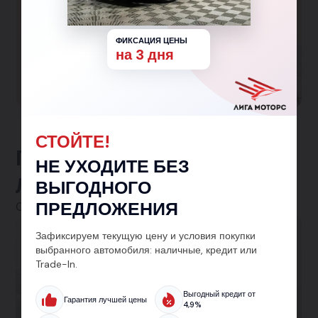
Большая семья
Гарантированная скидка 150 000₽ семьям с
ФИКСАЦИЯ ЦЕНЫ
одним и более детьми!
на 3 дня
Участвовать в программе
СТОЙТЕ!
Предложения от
НЕ УХОДИТЕ БЕЗ
ЛигаМоторс
ВЫГОДНОГО
ПРЕДЛОЖЕНИЯ
Смотреть все
Зафиксируем текущую цену и условия покупки
Автокредит
выбранного автомобиля: наличные, кредит или
Trade-In.
Кредит на авто от 5.9% — без лишних справок
и с одобрением за 30 минут. Подберём лучшие
Выгодный кредит от
Гарантия лучшей цены
условия на новый или подержанный
4,9%