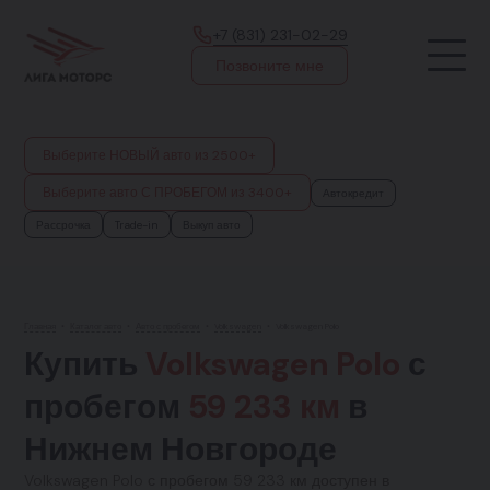
+7 (831) 231-02-29
Позвоните мне
Выберите НОВЫЙ авто из 2500+
Выберите авто С ПРОБЕГОМ из 3400+
Автокредит
Рассрочка
Trade-in
Выкуп авто
Главная
•
Каталог авто
•
Авто с пробегом
•
Volkswagen
•
Volkswagen Polo
Купить
Volkswagen Polo
с
пробегом
59 233 км
в
Нижнем Новгороде
Volkswagen Polo с пробегом 59 233 км доступен в