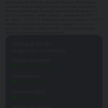
автосалоне ЛигаМоторс, Нижний Новгород. Автомобиль в
хорошем техническом состоянии, полностью проверен и
готов к эксплуатации. Оснащён двигателем объёмом 1.4 л
(125 л.с.), коробка — робот, привод — передний, по ПТС — 1
вл.. Цена — 817 950 ₽. Возможны покупка в кредит от 11 910 ₽
в месяц, рассрочка без переплаты, скидка по trade-in и
гарантия. Оставьте заявку онлайн — и наши менеджеры
свяжутся с вами в ближайшее время.
Полный отчёт
→
по данному автомобилю
Общее состояние
Отличное, 10/10
Ограничения
Отсутствуют
Участие в ДТП
Не участвовал
Пробег 59 233 км