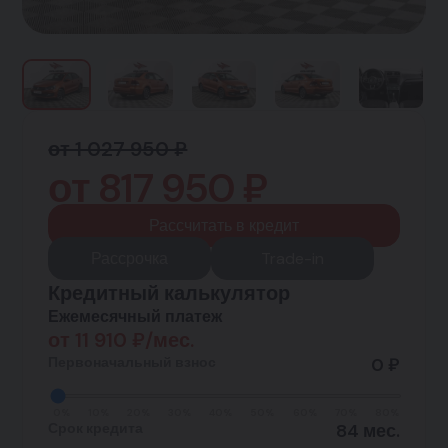
от 1 027 950 ₽
от
817 950
₽
Рассчитать в кредит
Рассрочка
Trade-in
Кредитный калькулятор
Ежемесячный платеж
от
11 910
₽/мес.
Первоначальный взнос
0 ₽
0%
10%
20%
30%
40%
50%
60%
70%
80%
Срок кредита
84 мес.