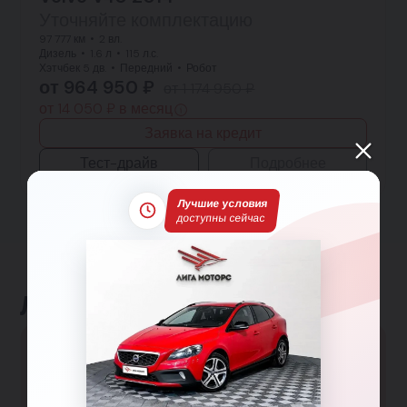
Уточняйте комплектацию
97 777 км
2 вл.
Дизель
1.6 л
115 л.с.
Хэтчбек 5 дв.
Передний
Робот
от 964 950 ₽
от 1 174 950 ₽
от 14 050 ₽ в месяц
Заявка на кредит
Тест-драйв
Подробнее
Лучшие условия
доступны сейчас
Льготные программы
Большая семья
Гарантированная скидка 150 000₽ семьям с