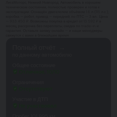
ЛигаМоторс, Нижний Новгород. Автомобиль в хорошем
техническом состоянии, полностью проверен и готов к
эксплуатации. Оснащён двигателем объёмом 1.6 л (115 л.с.),
коробка — робот, привод — передний, по ПТС — 3 вл.. Цена
— 933 450 ₽. Возможны покупка в кредит от 13 592 ₽ в
месяц, рассрочка без переплаты, скидка по trade-in и
гарантия. Оставьте заявку онлайн — и наши менеджеры
свяжутся с вами в ближайшее время.
Полный отчёт
→
по данному автомобилю
Общее состояние
Отличное, 10/10
Ограничения
Отсутствуют
Участие в ДТП
Не участвовал
Пробег 101 995 км