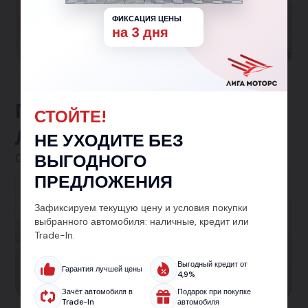
одним и более детьми!
ФИКСАЦИЯ ЦЕНЫ
на 3 дня
Участвовать в программе
Предложения от
СТОЙТЕ!
ЛигаМоторс
НЕ УХОДИТЕ БЕЗ
ВЫГОДНОГО
Смотреть все
ПРЕДЛОЖЕНИЯ
Автокредит
Зафиксируем текущую цену и условия покупки
Кредит на авто от 5.9% — без лишних справок
выбранного автомобиля: наличные, кредит или
Trade-In.
и с одобрением за 30 минут. Подберём лучшие
условия на новый или подержанный
Выгодный кредит от
Гарантия лучшей цены
автомобиль.
4,9%
Зачёт автомобиля в
Подарок при покупке
Trade-In
автомобиля