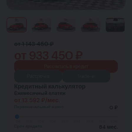
от 1 143 450 ₽
от
933 450
₽
Рассчитать в кредит
Рассрочка
Trade-in
Кредитный калькулятор
Ежемесячный платеж
от
13 592
₽/мес.
Первоначальный взнос
0 ₽
0%
10%
20%
30%
40%
50%
60%
70%
80%
Срок кредита
84 мес.