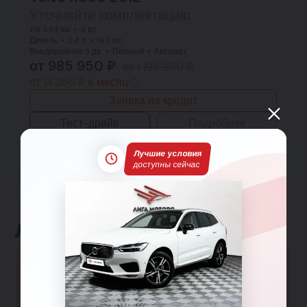
Уточняйте комплектацию
119 494 км
4 вл.
Дизель
2.4 л
163 л.с.
Внедорожник 5 дв.
Полный
Автомат
от 985 950 ₽
от 1 195 950 ₽
от 14 356 ₽ в месяц
Заявка на кредит
Тест-драйв
Подробнее
Лучшие условия
доступны сейчас
Льготные программы
Большая семья
Гарантированная скидка 150 000₽ семьям с