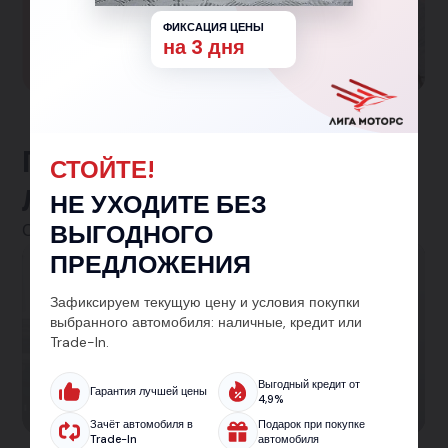
одним и более детьми!
ФИКСАЦИЯ ЦЕНЫ
на 3 дня
Участвовать в программе
Предложения от
СТОЙТЕ!
ЛигаМоторс
НЕ УХОДИТЕ БЕЗ
ВЫГОДНОГО
Смотреть все
ПРЕДЛОЖЕНИЯ
Автокредит
Зафиксируем текущую цену и условия покупки
Кредит на авто от 5.9% — без лишних справок
выбранного автомобиля: наличные, кредит или
Trade-In.
и с одобрением за 30 минут. Подберём лучшие
условия на новый или подержанный
Выгодный кредит от
Гарантия лучшей цены
автомобиль.
4,9%
Зачёт автомобиля в
Подарок при покупке
Trade-In
автомобиля