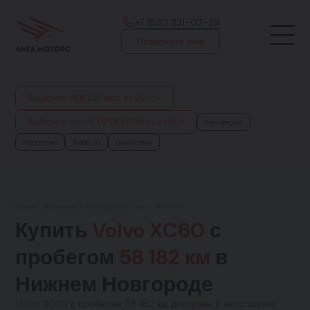
+7 (831) 231-02-29
Позвоните мне
Выберите НОВЫЙ авто из 2500+
Выберите авто С ПРОБЕГОМ из 3400+
Автокредит
Рассрочка
Trade-in
Выкуп авто
Главная
•
Каталог авто
•
Авто с пробегом
•
Volvo
•
Volvo XC60
Купить
Volvo XC60
с
пробегом
58 182 км
в
Нижнем Новгороде
Volvo XC60 с пробегом 58 182 км доступен в автосалоне