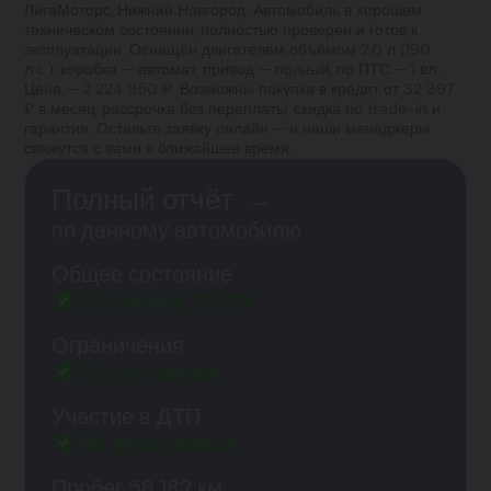
ЛигаМоторс, Нижний Новгород. Автомобиль в хорошем
техническом состоянии, полностью проверен и готов к
эксплуатации. Оснащён двигателем объёмом 2.0 л (190
л.с.), коробка — автомат, привод — полный, по ПТС — 1 вл..
Цена — 2 224 950 ₽. Возможны покупка в кредит от 32 397
₽ в месяц, рассрочка без переплаты, скидка по trade-in и
гарантия. Оставьте заявку онлайн — и наши менеджеры
свяжутся с вами в ближайшее время.
Полный отчёт
→
по данному автомобилю
Общее состояние
Отличное, 10/10
Ограничения
Отсутствуют
Участие в ДТП
Не участвовал
Пробег 58 182 км