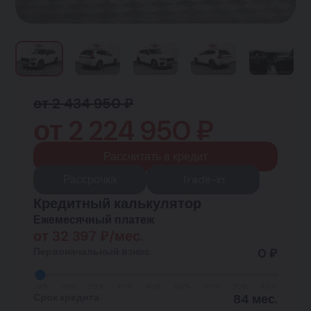
от 2 434 950 ₽
от
2 224 950
₽
Рассчитать в кредит
Рассрочка
Trade-in
Кредитный калькулятор
Ежемесячный платеж
от
32 397
₽/мес.
Первоначальный взнос
0 ₽
0%
10%
20%
30%
40%
50%
60%
70%
80%
Срок кредита
84 мес.