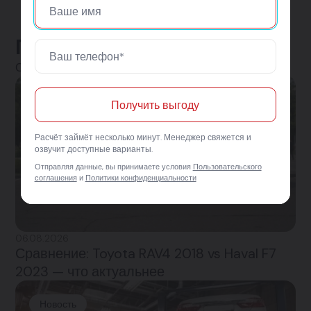
Последние новости
Смотреть все
Новость
Получить выгоду
Расчёт займёт несколько минут. Менеджер свяжется и
озвучит доступные варианты.
Отправляя данные, вы принимаете условия
Пользовательского
соглашения
и
Политики конфиденциальности
06.08.2026
Сравнение: Toyota RAV4 2018 vs Haval F7
2023 — что актуальнее
Новость