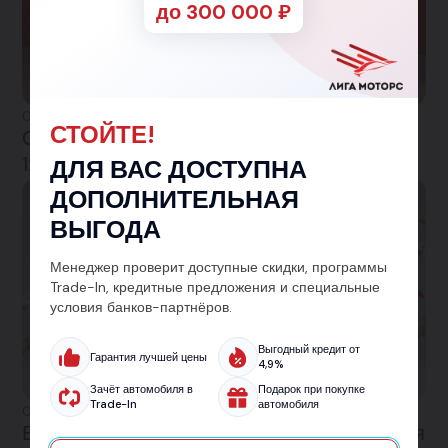
до 300 000 ₽
01.04.2026
СТОЙТЕ!
Скидка до 50 000 рублей при покупке до
12:00
ДЛЯ ВАС ДОСТУПНА
ДОПОЛНИТЕЛЬНАЯ
Акция
ВЫГОДА
Менеджер проверит доступные скидки, программы
Trade-In, кредитные предложения и специальные
условия банков-партнёров.
Выгодный кредит от
Гарантия лучшей цены
4,9%
Зачёт автомобиля в
Подарок при покупке
Trade-In
автомобиля
01.04.2026
Вернем 5% при покупке нового автомобиля