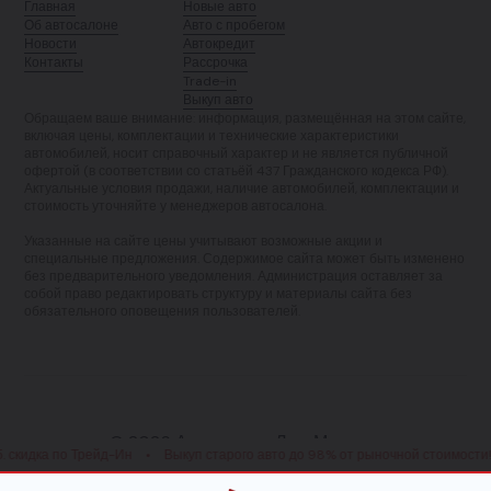
Главная
Новые авто
Об автосалоне
Авто с пробегом
Новости
Автокредит
Контакты
Рассрочка
Trade-in
Выкуп авто
Обращаем ваше внимание: информация, размещённая на этом сайте,
включая цены, комплектации и технические характеристики
автомобилей, носит справочный характер и не является публичной
офертой (в соответствии со статьёй 437 Гражданского кодекса РФ).
Актуальные условия продажи, наличие автомобилей, комплектации и
стоимость уточняйте у менеджеров автосалона.
Указанные на сайте цены учитывают возможные акции и
специальные предложения. Содержимое сайта может быть изменено
без предварительного уведомления. Администрация оставляет за
собой право редактировать структуру и материалы сайта без
обязательного оповещения пользователей.
© 2026 Автосалон «ЛигаМоторс»
идка по Трейд-Ин
•
Выкуп старого авто до 98% от рыночной стоимости!
•
Политика конфиденциальности
Пользовательское соглашение